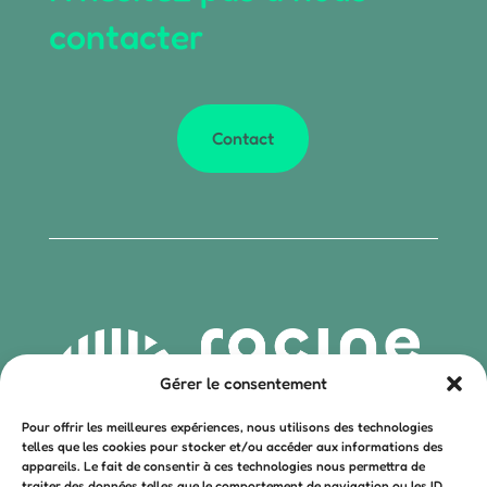
contacter
Contact
Gérer le consentement
Pour offrir les meilleures expériences, nous utilisons des technologies
Mentions légales – Politique de confidentialité
telles que les cookies pour stocker et/ou accéder aux informations des
appareils. Le fait de consentir à ces technologies nous permettra de
CGV ACC – CGV clients non résidentiels
traiter des données telles que le comportement de navigation ou les ID