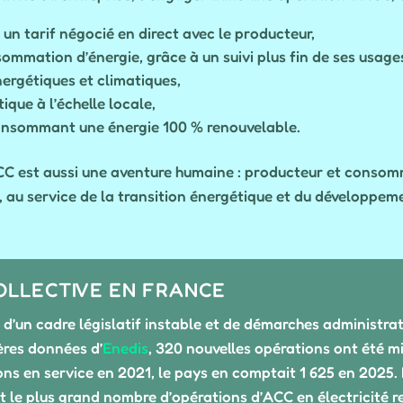
à un tarif négocié en direct avec le producteur,
mmation d’énergie, grâce à un suivi plus fin de ses usage
nergétiques et climatiques,
ique à l’échelle locale,
onsommant une énergie 100 % renouvelable.
’ACC est aussi une aventure humaine : producteur et conso
re, au service de la transition énergétique et du développe
LLECTIVE EN FRANCE
 d’un cadre législatif instable et de démarches administr
ères données d’
Enedis
, 320 nouvelles opérations ont été mi
ons en service en 2021, le pays en comptait 1 625 en 2025.
 le plus grand nombre d’opérations d’ACC en électricité r