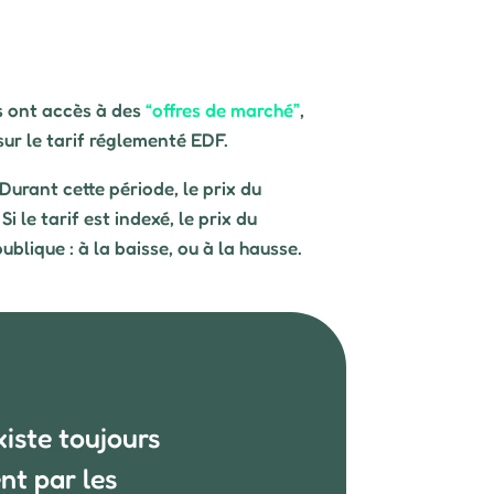
rs ont accès à des
“offres de marché”
,
 sur le tarif réglementé EDF.
 Durant cette période, le prix du
 le tarif est indexé, le prix du
lique : à la baisse, ou à la hausse.
xiste toujours
nt par les